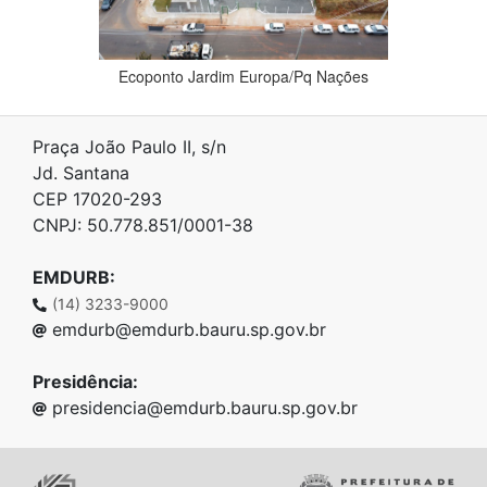
Praça João Paulo II, s/n
Jd. Santana
CEP 17020-293
CNPJ: 50.778.851/0001-38
EMDURB:
(14) 3233-9000
emdurb@emdurb.bauru.sp.gov.br
Presidência:
presidencia@emdurb.bauru.sp.gov.br